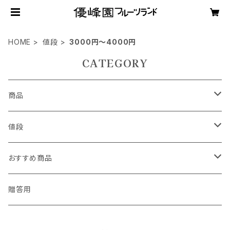
HOME
値段
3000円～4000円
CATEGORY
商品
果物
値段
スイーツ
～1000円
おすすめ商品
その他
1000円～2000円
フルーツ童夢さん提携商品
贈答用
2000～3000円